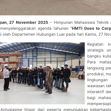
apan, 27 November 2025
– Himpunan Mahasiswa Teknik In
 menyelenggarakan agenda tahunan “
HMTI Goes to Corpo
asi oleh Departemen Hubungan Luar pada hari Kamis, 27 N
Kegiatan k
strategis u
bangku kulia
Para mahas
langsung pen
produksi, ma
lingkungan
wawasan tekn
interaktif d
bagi mahas
mempersiapk
 Antusiasme tinggi dari peserta menunjukkan keberhas