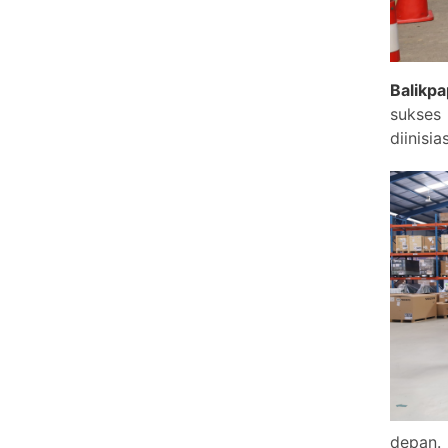
Balikp
sukses
diinisi
depan.