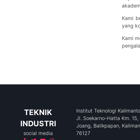
akademi
Kami b
yang ko
Kami me
pengal
Institut Teknologi Kalimant
TEKNIK
Jl. Soekarno-Hatta Km. 15,
INDUSTRI
Joang, Balikpapan, Kaliman
social media
76127