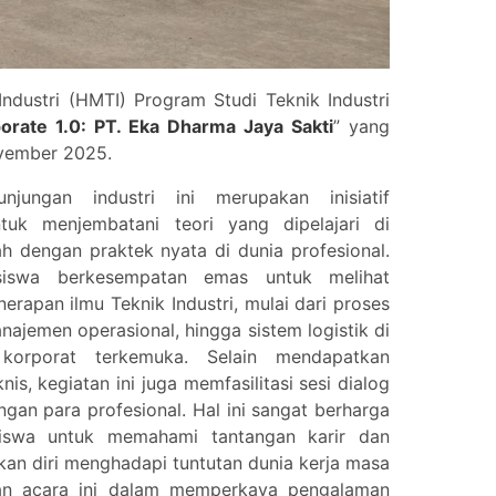
dustri (HMTI) Program Studi Teknik Industri
rate 1.0: PT. Eka Dharma Jaya Sakti
” yang
ovember 2025.
unjungan industri ini merupakan inisiatif
ntuk menjembatani teori yang dipelajari di
h dengan praktek nyata di dunia profesional.
iswa berkesempatan emas untuk melihat
erapan ilmu Teknik Industri, mulai dari proses
najemen operasional, hingga sistem logistik di
 korporat terkemuka. Selain mendapatkan
is, kegiatan ini juga memfasilitasi sesi dialog
engan para profesional. Hal ini sangat berharga
iswa untuk memahami tantangan karir dan
an diri menghadapi tuntutan dunia kerja masa
ilan acara ini dalam memperkaya pengalaman