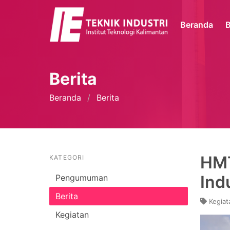
Beranda
B
Berita
Beranda
Berita
HMT
KATEGORI
Ind
Pengumuman
Berita
Kegiat
Kegiatan