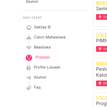
Alumni
BES
Semi
Un
AKSI CEPAT
Sekilas IE
LOL
Calon Mahasiswa
PIMN
Beasiswa
Un
Prestasi
GOLD
Profile Lulusan
Pest
Katol
Alumni
DK
Faq
LOL
Prog