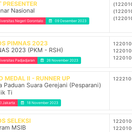
T PRESENTER
(12201
nar Nasional
(12201
(122010
iversitas Negeri Gorontalo
09 Desember 2023
OS PIMNAS 2023
1220101
AS 2023 (PKM - RSH)
122010
122010
iversitas Padjadjaran
26 November 2023
 MEDAL II - RUNNER UP
1222108
a Paduan Suara Gerejani (Pesparani)
ik Ti
I Jakarta
18 November 2023
OS SELEKSI
122010
ram MSIB
122010