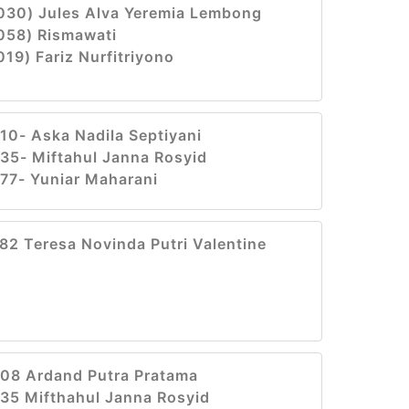
030) Jules Alva Yeremia Lembong
058) Rismawati
19) Fariz Nurfitriyono
0- Aska Nadila Septiyani
35- Miftahul Janna Rosyid
77- Yuniar Maharani
2 Teresa Novinda Putri Valentine
08 Ardand Putra Pratama
35 Mifthahul Janna Rosyid