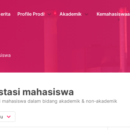
erita
Profile Prodi
Akademik
Kemahasiswaa
siswa
stasi mahasiswa
si mahasiswa dalam bidang akademik & non-akademik