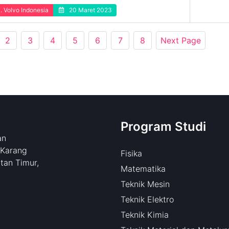
. Volvo Indonesia
20 Maret 2023
2
3
4
5
6
7
8
Next Page
Program Studi
an
 Karang
Fisika
tan Timur,
Matematika
Teknik Mesin
Teknik Elektro
Teknik Kimia