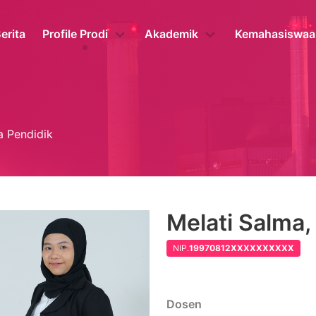
erita
Profile Prodi
Akademik
Kemahasiswaa
 Pendidik
Melati Salma, 
NIP.
19970812XXXXXXXXXX
Dosen