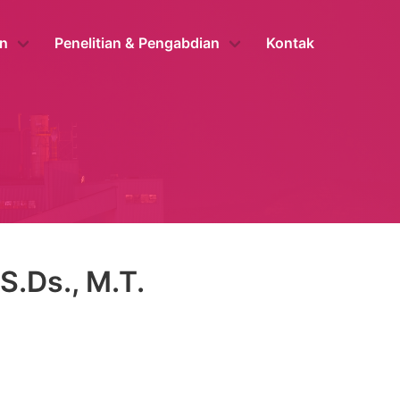
n
Penelitian & Pengabdian
Kontak
S.Ds., M.T.